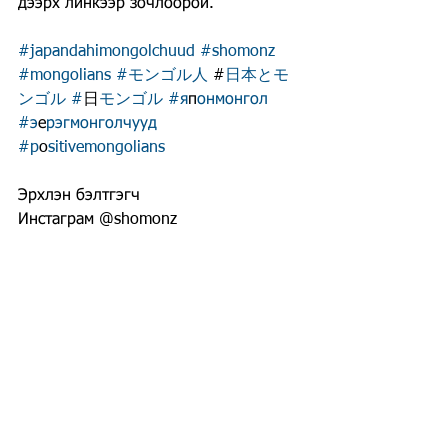
дээрх линкээр зочлоорой.
#japandahimongolchuud
#shomonz
#mongolians
#モンゴル人 
#
日本とモ
ンゴル #
日
モンゴル #я
п
онмонгол 
#э
е
рэгмонголчууд 
#p
o
sitivemongolians
Эрхлэн бэлтгэгч
Инстаграм @shomonz