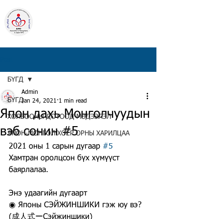
ЯПОН ДАХЬ
МОНГОЛ ИРГЭДИЙН
НЭГДСЭН ХОЛБОО
Төрийн бус байгууллага
Post
БҮГД
Admin
БҮГД
Jan 24, 2021
1 min read
Япон дахь Монголчуудын
ХОЛБООНЫ ДОТООД МЭДЭЭЛЭЛ
вэб сонин #5
ЯПОН-МОНГОЛ ХОЁР ОРНЫ ХАРИЛЦАА
2021 оны 1 сарын дугаар 
#5
Хамтран оролцсон бүх хүмүүст 
баярлалаа.
Энэ удаагийн дугаарт
◉ Японы СЭЙЖИНШИКИ гэж юу вэ?
(成人式ーСэйжиншики)