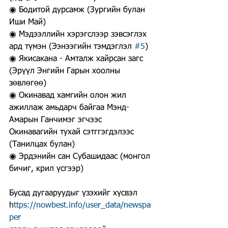
◉ Бодитой дурсамж (Зургийн булан 
Иши Май)
◉ Мэдээллийн хэрэгслээр зэвсэглэх 
ард түмэн (Ээнээгийн тэмдэглэл 
#5
)
◉ Якисакана - Амталж хайрсан загс 
(Эрүүл Энгийн Гарын хоолны 
зөвлөгөө)
◉ Окинавад хамгийн олон жил 
ажиллаж амьдарч байгаа Мэнд-
Амарын Ганчимэг эгчээс 
Окинавагийн тухай сэтггэгдэлээс  
(Танилцах булан)
◉ Эрдэнийн сан Субашидаас (монгол 
бичиг, крил үсгээр)
Бусад дугааруудыг үзэхийг хүсвэл 
h
ttps://nowbest.info/user_data/newspa
per