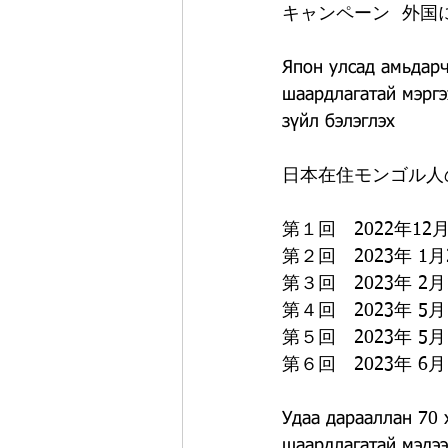
キャンペーン  外
Япон улсад амьдарч
шаардлагатай мэргэ
зүйл бэлэглэх
日本在住モンゴル人
第１回　2022年12
第２回　2023年 1
第３回　2023年 2
第４回　2023年 5
第５回　2023年 5
第６回　2023年 6
Удаа дарааллан 70 
шаардлагатай мэдээ