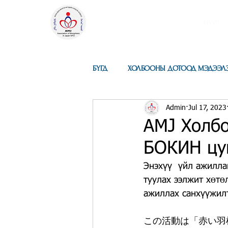
ЯПОН ДАХЬ
МОНГОЛ ИРГЭДИЙН
НҮҮР
НЭГДСЭН ХОЛБОО
Төрийн бус байгууллага
БҮГД
ХОЛБООНЫ ДОТООД МЭДЭЭЛ
Admin
Jul 17, 2023
AMJ Холбо
БОКИН цув
Энэхүү  үйл ажилла
туулах ээлжит хөтө
ажиллах санхүүжилт
この活動は「赤い羽