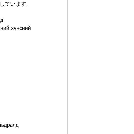
施しています。
д 
эний хүнсний 
мьдралд 