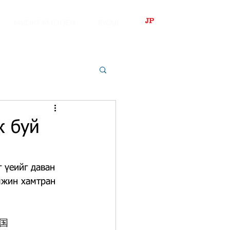
JP
БИДЭНТЭЙ НЭГДЭХ
БУСАД
ж буй
 үеийг даван 
мжин хамтран 
国