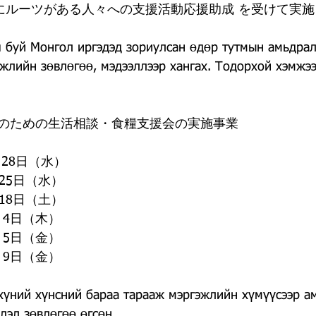
国にルーツがある人々への支援活動応援助成 を受けて実
 буй Монгол иргэдэд зориулсан өдөр тутмын амьдрал
жлийн зөвлөгөө, мэдээллээр хангах. Тодорхой хэмжэ
のための生活相談・食糧支援会の実施事業
月28日（水）
月25日（水）
月18日（土）
月 4日（木）
月 5日（金）
月 9日（金）
хүний хүнсний бараа тарааж мэргэжлийн хүмүүсээр а
лэл зөвлөгөө өгсөн.