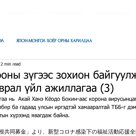
БИДНИЙ ТУХАЙ
ҮЙЛ АЖИЛЛАГАА
МЭДЭЭЛЛИЙН САН
ЭЛ
ЯПОН-МОНГОЛ ХОЁР ОРНЫ ХАРИЛЦАА
2 min read
оны зүгээс зохион байгуул
рал үйл ажиллагаа (3)
гаа нь  Акай Ханэ Кёодо Бокин-аас корона вирусынцаг
лбөр ба гадаад улсын иргэдтэй хамааралтай ТББ-г дэ
ын хүрээнд явагдаж байна.
根共同募金」より、新型コロナ感染下の福祉活動応援全