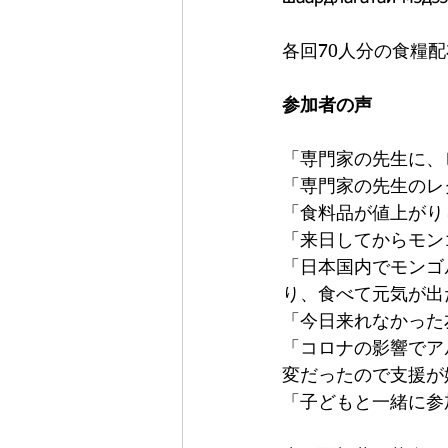
各回70人分の食糧
参加者の声
「専門家の先生に、
「専門家の先生のレ
「食料品が値上がり
「来日してからモン
「日本国内でモンゴ
り、食べて元気が出
「今日来れなかった
「コロナの影響でア
変だったので支援が
「子どもと一緒に参