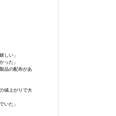
嬉しい」
かった」
製品の配布があ
の値上がりで大
でいた」