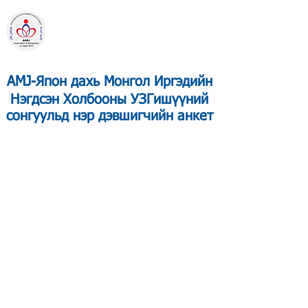
ЯПОН ДАХЬ
МОНГОЛ ИРГЭДИЙН
НЭГДСЭН ХОЛБОО
Төрийн бус байгууллага
AMJ-Япон дахь Монгол Иргэдийн
Нэгдсэн Холбооны УЗГишүүний
сонгуульд нэр дэвшигчийн анкет