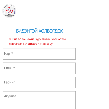
ЯПОН ДАХЬ
МОНГОЛ ИРГЭДИЙН
НЭГДСЭН ХОЛБОО
Төрийн бус байгууллага
БИДЭНТЭЙ ХОЛБОГДОХ
※ Виз болон ажил зуучлахтай холбоотой
лавлагааг 👉
эндээс
👈 авна уу.