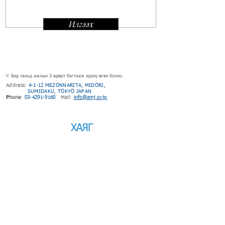
Илгээх
※ Бид таньд ажлын 3 ѳдѳрт багтааж хариу өгөх болно.
Address:
4-1-12 MEZONNARITA, MIDORI,
SUMIDAKU, TOKYO JAPAN
P
hone
:
03-4291-9160
Mail:
info@amj.or.jp
ХАЯГ