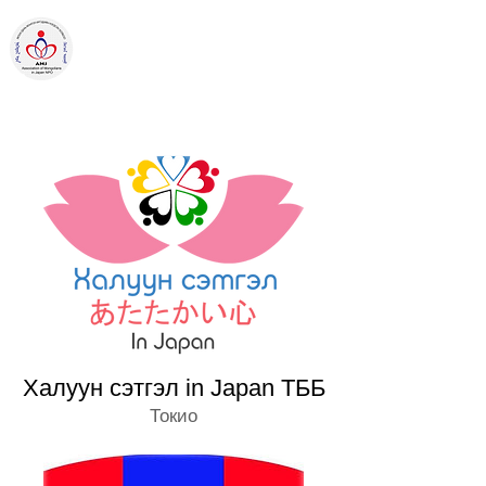
ЯПОН ДАХЬ
МОНГОЛ ИРГЭДИЙН
НЭГДСЭН ХОЛБОО
Төрийн бус байгууллага
ХАМТРАГЧ БАЙГУУЛЛАГУУД
Халуун сэтгэл in Japan ТББ
Токио