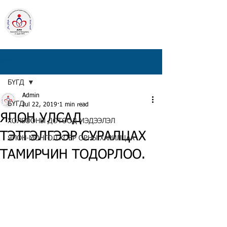
ЯПОН ДАХЬ
МОНГОЛ ИРГЭДИЙН
НЭГДСЭН ХОЛБОО
Төрийн бус байгууллага
Post
БҮГД
Admin
БҮГД
Jul 22, 2019
1 min read
ЯПОН УЛСАД
ХОЛБООНЫ ДОТООД МЭДЭЭЛЭЛ
ТЭТГЭЛГЭЭР СУРАЛЦАХ
ЯПОН-МОНГОЛ ХОЁР ОРНЫ ХАРИЛЦАА
ТАМИРЧИН ТОДОРЛОО.