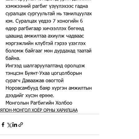
хэмжээний рагбиг үзүүлэхээс гадна 
суралцах сургуультай нь танилцуулах 
юм. Суралцах үедээ 7 хоногийн 6 
өдөр рагбигаар хичээллэх бөгөөд 
цаашид амжилтаа ахиулж чадваас 
мэргэжлийн клубтэй гэрээ үзэглэх 
боломж байгааг мөн дурдахад таатай 
байна.
Ингээд шалгаруулалтанд оролцож 
тэнцсэн Буянт-Ухаа цогцолборын 
сурагч Даваажав овогтой 
Норовсамбууд баяр хүргэн амжилтын 
дээдийг хүсэн ерөөе.
Монголын Рагбигийн Холбоо
ЯПОН-МОНГОЛ ХОЁР ОРНЫ ХАРИЛЦАА