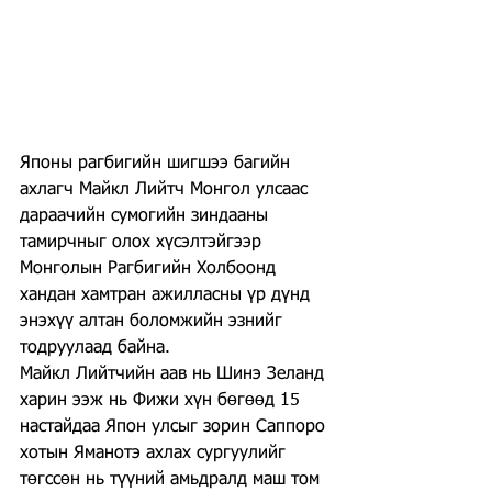
Японы рагбигийн шигшээ багийн 
ахлагч Майкл Лийтч Монгол улсаас 
дараачийн сумогийн зиндааны 
тамирчныг олох хүсэлтэйгээр 
Монголын Рагбигийн Холбоонд 
хандан хамтран ажилласны үр дүнд 
энэхүү алтан боломжийн эзнийг 
тодруулаад байна.
Майкл Лийтчийн аав нь Шинэ Зеланд 
харин ээж нь Фижи хүн бөгөөд 15 
настайдаа Япон улсыг зорин Саппоро 
хотын Яманотэ ахлах сургуулийг 
төгссөн нь түүний амьдралд маш том 