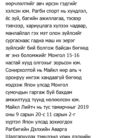
өөрчлөлтийг авч ирсэн гэдгийг 
хэлсэн юм. Рагби спорт нь хүндлэл, 
ёс зүй, багийн ажиллагаа, тэсвэр 
тэвчээр, хариуцлага хүлээх чадвар, 
манлайлал гэх мэт олон зүйлсийг 
сургаснаас гадна маш их эерэг 
зүйлсийг бий болгож байсан бөгөөд 
яг энэ боломжийг Монгол 15-16 
настай хүүд олгохыг зорьсон юм. 
Сонирхолтой нь Майкл өөр аль ч 
оронруу ингэж хандаагүй бөгөөд 
мэдээж Япон улсад Монгол 
сумочдын гаргаж буй бахдам 
амжилтууд түүнд нөлөөлсөн юм.
Майкл Лийтч нь тус тамирчныг 2019 
оны 9 сарын 20-с 11 сарын 2-г 
хүртэл Япон улсад зохиогдох 
Рагбигийн Дэлхийн Аварга 
Шалгаруулах тэмцээнд урин дэлхийн 