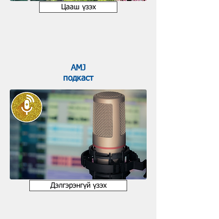
Цааш үзэх
AMJ
подкаст
Дэлгэрэнгүй үзэх