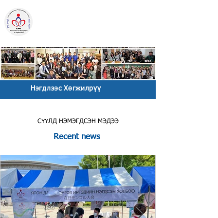
ЯПОН ДАХЬ
МОНГОЛ ИРГЭДИЙН
НЭГДСЭН ХОЛБОО
Төрийн бус байгууллага
Нэгдлээс Хөгжилрүү
С
ҮҮЛД НЭМЭГДСЭН МЭДЭЭ
R
ecent news