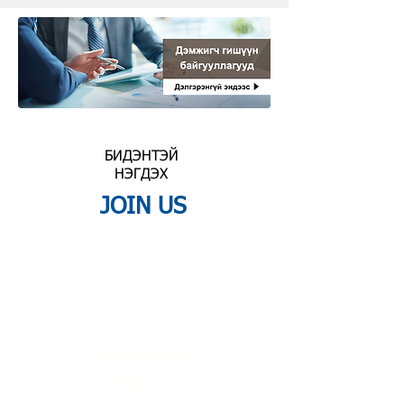
БИДЭНТЭЙ
НЭГДЭХ
JOIN US
ХҮНДЭТ
ГИШҮҮН
ДЭМЖИГЧ
ГИШҮҮН