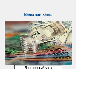
Хэрэгтэй холбосууд
Валютын ханш
Дэлгэрэнгүй үзэх
Цааш үзэх