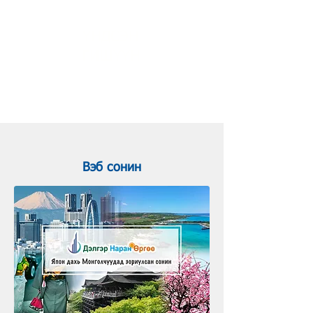
ҮНДСЭН
ГИШҮҮН
Вэб сонин