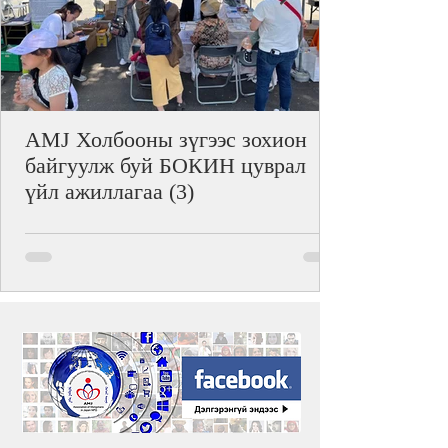
AMJ Холбооны зүгээс зохион
байгуулж буй БОКИН цуврал
үйл ажиллагаа (3)