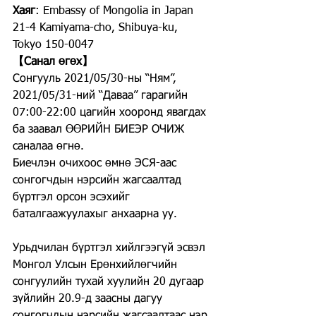
Хаяг
: Embassy of Mongolia in Japan 
21-4 Kamiyama-cho, Shibuya-ku, 
Tokyo 150-0047
【Санал өгөх】
Сонгууль 2021/05/30-ны “Ням”, 
2021/05/31-ний “Даваа” гарагийн 
07:00-22:00 цагийн хооронд явагдах 
ба заавал ӨӨРИЙН БИЕЭР ОЧИЖ 
саналаа өгнө.
Биечлэн очихоос өмнө ЭСЯ-аас 
сонгогчдын нэрсийн жагсаалтад 
бүртгэл орсон эсэхийг 
баталгаажуулахыг анхаарна уу.
Урьдчилан бүртгэл хийлгээгүй эсвэл 
Монгол Улсын Ерөнхийлөгчийн 
сонгуулийн тухай хуулийн 20 дугаар 
зүйлийн 20.9-д заасны дагуу 