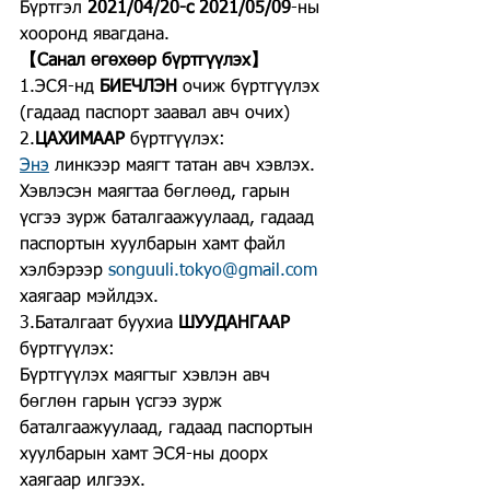
Бүртгэл 
2021/04/20-с 2021/05/09
-ны 
хооронд явагдана.
【Санал өгөхөөр бүртгүүлэх】
1.ЭСЯ-нд 
БИЕЧЛЭН 
очиж бүртгүүлэх 
(гадаад паспорт заавал авч очих) 
2.
ЦАХИМААР 
бүртгүүлэх:
Энэ
 линкээр маягт татан авч хэвлэх. 
Хэвлэсэн маягтаа бөглөөд, гарын 
үсгээ зурж баталгаажуулаад, гадаад 
паспортын хуулбарын хамт файл 
хэлбэрээр 
songuuli.tokyo@gmail.com
хаягаар мэйлдэх.
3.Баталгаат буухиа 
ШУУДАНГААР 
бүртгүүлэх:
Бүртгүүлэх маягтыг хэвлэн авч 
бөглөн гарын үсгээ зурж 
баталгаажуулаад, гадаад паспортын 
хуулбарын хамт ЭСЯ-ны доорх 
хаягаар илгээх.