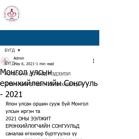
ЯПОН ДАХЬ
МОНГОЛ ИРГЭДИЙН
НЭГДСЭН ХОЛБОО
Төрийн бус байгууллага
Post
БҮГД
Admin
БҮГД
May 6, 2021
1 min read
Монгол улсын
ХОЛБООНЫ ДОТООД МЭДЭЭЛЭЛ
ерөнхийлөгчийн Сонгууль
ЯПОН-МОНГОЛ ХОЁР ОРНЫ ХАРИЛЦАА
- 2021
Япон улсан оршин сууж буй Монгол 
улсын иргэн та
2021 ОНЫ ЭЭЛЖИТ 
ЕРӨНХИЙЛӨГЧИЙН СОНГУУЛЬД 
саналаа өгөхөөр бүртгүүлнэ үү