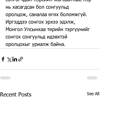
сонгогчдын нэрсийн жагсаалтаас нэр 
нь хасагдсан бол сонгуульд 
оролцож, саналаа өгөх боломжгүй.
Иргэддээ сонгох эрхээ эдэлж, 
Монгол Улсынхаа төрийн тэргүүнийг 
сонгох сонгуульд идэвхтэй 
оролцохыг уриалж байна.
See All
Recent Posts