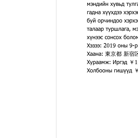
мэндийн хувьд тулг
гадна хүүхдээ хэрх
буй орчиндоо хэрхэ
талаар туршлага, м
хүнээс сонсох боло
Хэзээ: 2019 оны 9-
Хаана: 東京都 新宿
Хураамж: Иргэд ￥1
Холбооны гишүүд 