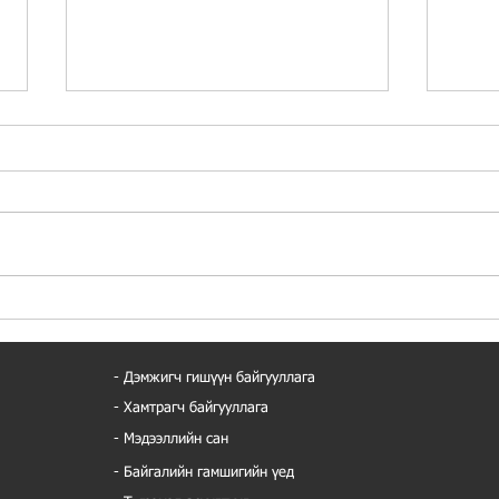
Япон
AMJ Холбооны зүгээс зохион
илтг
байгуулж буй БОКИН цуврал
шалг
үйл ажиллагаа (1)
- Дэмжигч гишүүн байгууллага
сунг
- Хамтрагч байгууллага
- Мэдээллийн сан
- Байгалийн гамшигийн үед