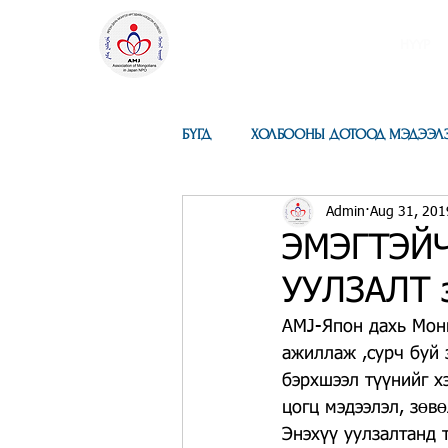
ЯПОН ДАХЬ
МОНГОЛ ИРГЭДИЙН
НҮҮР
НЭГДСЭН ХОЛБОО
Төрийн бус байгууллага
БҮГД
ХОЛБООНЫ ДОТООД МЭДЭЭЛ
Admin
Aug 31, 201
ЭМЭГТЭЙЧ
УУЛЗАЛТ з
AMJ-Япон дахь Монг
ажиллаж ,сурч буй 
бэрхшээл түүнийг х
цогц мэдээлэл, зөв
Энэхүү уулзалтанд 