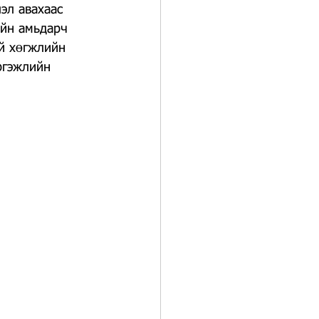
эл авахаас 
ийн амьдарч 
й хөгжлийн 
ргэжлийн 